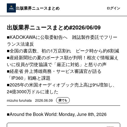
出版業界ニュースまとめ
登録
ログイン
出版業界ニュースまとめ#2026/06/09
■KADOKAWAに公取委勧告へ 雑誌製作委託でフリー
ランス法違反
■全国の書店数、初の1万店割れ ピーク時から約6割減
■産経新聞社の夏のボーナス額が判明！相次ぐ情報漏え
いに役員が労使協議で「厳正に対処」と怒りの声
■経産省 井上博雄商務・サービス審議官が語る
「IP360」戦略と課題
■2025年の米国オーディオブック売上高は9%増加し、
24億3000万ドルに達した
mizuho furuhata
2026.06.09
誰でも
■Around the Book World: Monday, June 8th, 2026