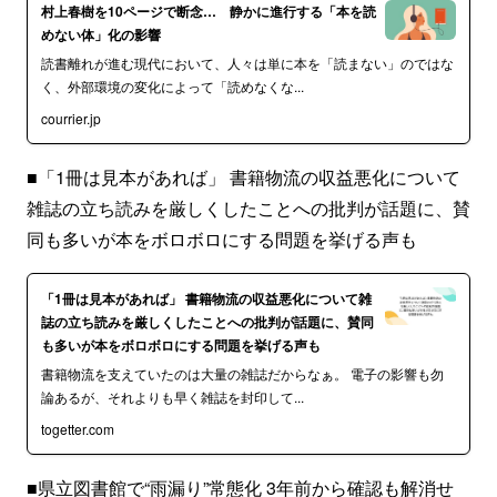
村上春樹を10ページで断念… 静かに進行する「本を読
めない体」化の影響
読書離れが進む現代において、人々は単に本を「読まない」のではな
く、外部環境の変化によって「読めなくな...
courrier.jp
■「1冊は見本があれば」 書籍物流の収益悪化について
雑誌の立ち読みを厳しくしたことへの批判が話題に、賛
同も多いが本をボロボロにする問題を挙げる声も
「1冊は見本があれば」 書籍物流の収益悪化について雑
誌の立ち読みを厳しくしたことへの批判が話題に、賛同
も多いが本をボロボロにする問題を挙げる声も
書籍物流を支えていたのは大量の雑誌だからなぁ。 電子の影響も勿
論あるが、それよりも早く雑誌を封印して...
togetter.com
■県立図書館で“雨漏り”常態化 3年前から確認も解消せ