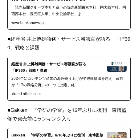
読売新聞グループ本社と傘下の読売新聞東京本社、同大阪本社、同
西部本社、読売巨人軍、中央公論新社、よ...
www.bunkanews.jp
■経産省 井上博雄商務・サービス審議官が語る 「IP36
0」戦略と課題
経産省 井上博雄商務・サービス審議官が語る
「IP360」戦略と課題
2024年にコンテンツ産業の海外売り上げが半導体輸出を超え、政府
が「17の戦略分野」の一つに指定。経...
xtrend.nikkei.com
■Gakken 『学研の学習』を16年ぶりに復刊 東博監
修で発売前にランキング入り
Gakken 『学研の学習』を16年ぶりに復刊 東博監修