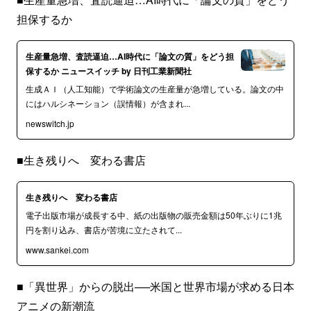
担保するか
生産量急増、査読逼迫…AI時代に「論文の質」をどう担
保するか ニュースイッチ by 日刊工業新聞社
生成ＡＩ（人工知能）で学術論文の生産量が急増している。論文の中
にはハルシネーション（誤情報）が含まれ...
newswitch.jp
■生き残りへ 変わる書店
生き残りへ 変わる書店
電子出版市場が成長する中、紙の出版物の販売金額は50年ぶりに1兆
円を割り込み、書店が苦境に立たされて...
www.sankei.com
■「異世界」からの脱出──米国と世界市場が求める日本
アニメの新潮流