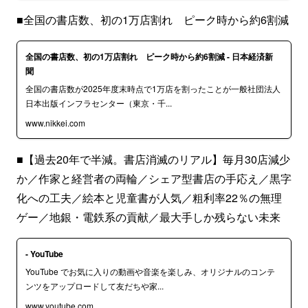
■全国の書店数、初の1万店割れ ピーク時から約6割減
全国の書店数、初の1万店割れ ピーク時から約6割減 - 日本経済新
聞
全国の書店数が2025年度末時点で1万店を割ったことが一般社団法人
日本出版インフラセンター（東京・千...
www.nikkei.com
■【過去20年で半減。書店消滅のリアル】毎月30店減少
か／作家と経営者の両輪／シェア型書店の手応え／黒字
化への工夫／絵本と児童書が人気／粗利率22％の無理
ゲー／地銀・電鉄系の貢献／最大手しか残らない未来
- YouTube
YouTube でお気に入りの動画や音楽を楽しみ、オリジナルのコンテ
ンツをアップロードして友だちや家...
www.youtube.com