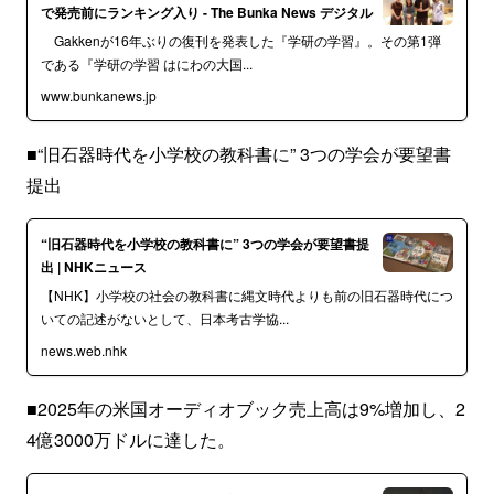
で発売前にランキング入り - The Bunka News デジタル
Gakkenが16年ぶりの復刊を発表した『学研の学習』。その第1弾
である『学研の学習 はにわの大国...
www.bunkanews.jp
■“旧石器時代を小学校の教科書に” 3つの学会が要望書
提出
“旧石器時代を小学校の教科書に” 3つの学会が要望書提
出 | NHKニュース
【NHK】小学校の社会の教科書に縄文時代よりも前の旧石器時代につ
いての記述がないとして、日本考古学協...
news.web.nhk
■2025年の米国オーディオブック売上高は9%増加し、2
4億3000万ドルに達した。