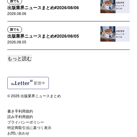
誰でも
出版業界ニュースまとめ#2026/08/06
2026.08.06
誰でも
出版業界ニュースまとめ#2026/08/05
2026.08.05
もっと読む
誰でも
出版業界ニュースまとめ#2026/08/04
2026.08.04
誰でも
出版業界ニュースまとめ#2026/08/03
© 2026 出版業界ニュースまとめ
2026.08.03
書き手利用規約
サポートメンバー限定
読み手利用規約
『本とは何か』を、業界の外に決められる前に
プライバシーポリシー
ー”本”や読書の定義が拡張す...
特定商取引法に基づく表示
2026.08.03
お問い合わせ