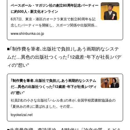
ベースボール・マガジン社の創立80周年記念パーティー
に約500人 - 新文化オンライン
6月7日、東京・港区のオークラ東京で創立80周年を記
念したパーティーを開催し、スポーツ関係や出版関係...
www.shinbunka.co.jp
■｢制作費を筆者､出版社で負担｣しあう画期的なシステ
ムだ…異色の出版社つくった｢12歳差･年下が社長｣バデ
ィの"想い"
｢制作費を筆者､出版社で負担｣しあう画期的なシステム
だ…異色の出版社つくった｢12歳差･年下が社長｣バディ
の"想い"
社員2名の小さな出版社｢ハレル舎｣の本が､全国学校図書館協議会の
｢夏休みの本｣に選ばれました。その背...
toyokeizai.net
■生産量急増、査読逼迫…AI時代に「論文の質」をどう