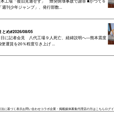
熊本工場「復旧見通せず」 煙突倒壊事故で謝罪 ■かつて６
週刊少年ジャンプ」、発行部数...
#2026/08/05
５日に記者会見 八代工場９人死亡、経緯説明へ―熊本震度
便運賃を20％程度引き上げ ...
#2026/08/04
らしい同僚たち ９人犠牲、日本製紙 ■マンガワン問題、第
 ｢小学館は人権侵害に加担｣...
#2026/08/03
引法に基づく表示
お問い合わせ
コラボ企業・掲載媒体募集
代理店の方はこちら
ログイ
を、業界の外に決められる前に ■日本製紙被災、経営に打