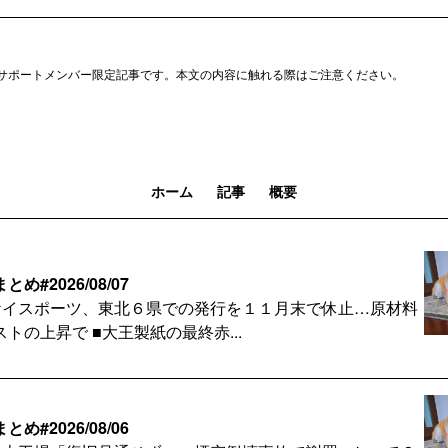
サポートメンバー限定記事です。本文の内容に触れる際はご注意ください。
ホーム
記事
概要
#2026/08/07
ケイスポーツ、東北６県での発行を１１月末で休止…原材料
トの上昇で ■大王製紙の最終赤...
#2026/08/06