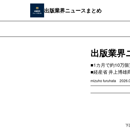
出版業界ニュースまとめ
出版業界ニ
■1カ月で約10
■経産省 井上博雄
mizuho furuhata
2026.
下