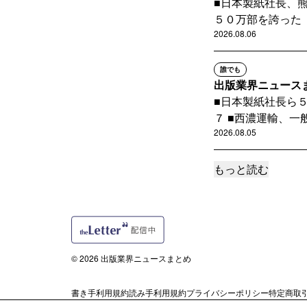
■日本製紙社長、
５０万部を誇った「
2026.08.06
誰でも
出版業界ニュースまとめ
■日本製紙社長ら
７ ■西濃運輸、一般
2026.08.05
もっと読む
誰でも
出版業界ニュースまとめ
■帰らない、すば
三者委の報告書公表
2026.08.04
© 2026 出版業界ニュースまとめ
誰でも
出版業界ニュースまとめ
書き手利用規約
読み手利用規約
プライバシーポリシー
特定商取
■『本とは何か』