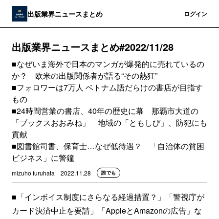
出版業界ニュースまとめ
登録
ログイン
出版業界ニュースまとめ#2022/11/28
■なぜいま海外で日本のマンガが爆発的に売れているの
か？ 欧米の出版関係者が語る“その熱狂”
■フォロワーは7万人 ベトナム語だらけの書店が目指す
もの
■24時間営業の書店、40年の歴史に幕 那覇市大道の
「ブックスおおみね」 地域の「ともしび」、防犯にも
貢献
■図書館司書、保育士…なぜ低待遇？ 「自治体の貧困
ビジネス」に警鐘
mizuho furuhata
2022.11.28
誰でも
■「インボイス制度にさらなる経過措置？」「警視庁が
カード決済中止を要請」「AppleとAmazonの広告」な