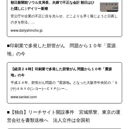
朝日新聞前ソウル支局長、夫婦で不正な会計 朝日はひ
た隠しに | デイリー新潮
官公庁や企業の不正に目を光らせ、どこよりも早く報じようと日夜し
のぎを削る。…
www.dailyshincho.jp
■印刷業で多発した胆管がん 問題から１０年「震源
地」の今
【経済２４時】印刷業で多発した胆管がん 問題から１０年「震源
地」の今
平成２４年、胆管がん問題の〝震源地〟となった大阪市中央区の「Ｓ
(サ)ＡＮＹＯ(ンヨー)―ＣＹＰ(シー...
www.sankei.com
■【独自】リーチサイト開設事件 宮城県警、東京の運
営会社を書類送検へ 法人立件は全国初