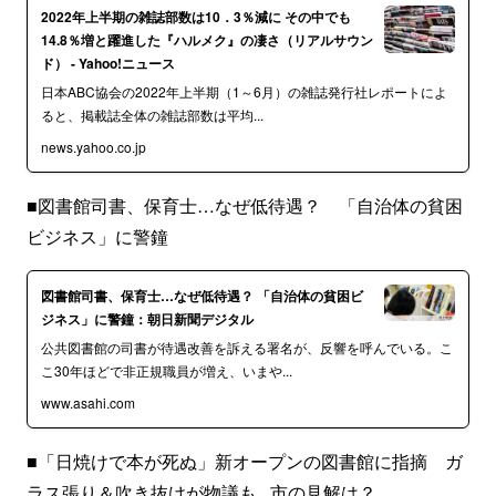
2022年上半期の雑誌部数は10．3％減に その中でも
14.8％増と躍進した『ハルメク』の凄さ（リアルサウン
ド） - Yahoo!ニュース
日本ABC協会の2022年上半期（1～6月）の雑誌発行社レポートによ
ると、掲載誌全体の雑誌部数は平均...
news.yahoo.co.jp
■図書館司書、保育士…なぜ低待遇？ 「自治体の貧困
ビジネス」に警鐘
図書館司書、保育士…なぜ低待遇？ 「自治体の貧困ビ
ジネス」に警鐘：朝日新聞デジタル
公共図書館の司書が待遇改善を訴える署名が、反響を呼んでいる。こ
こ30年ほどで非正規職員が増え、いまや...
www.asahi.com
■「日焼けで本が死ぬ」新オープンの図書館に指摘 ガ
ラス張り＆吹き抜けが物議も...市の見解は？