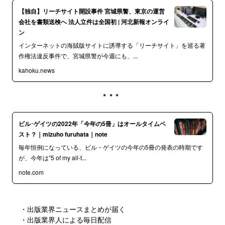
【独自】リーチサイト開設事件 宮城県警、東京の運営
会社を書類送検へ 法人立件は全国初 | 河北新報オンライ
ン
インターネットの海賊版サイトに誘導する「リーチサイト」を巡る著
作権法違反事件で、宮城県警が今週にも、...
kahoku.news
***
ビル･ゲイツの2022年「今年の5冊」はオールタイムベ
スト？｜mizuho furuhata｜note
毎年恒例になっている、ビル・ゲイツの今年の5冊の発表の時期です
が、今年は”5 of my all-t...
note.com
・出版業界ニュースまとめが届く
・出版業界人による毎日配信