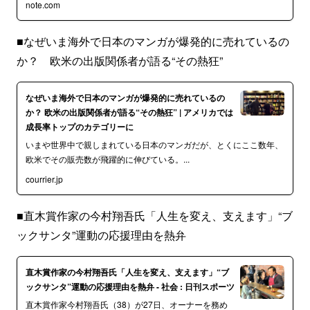
note.com
■なぜいま海外で日本のマンガが爆発的に売れているの
か？ 欧米の出版関係者が語る“その熱狂”
なぜいま海外で日本のマンガが爆発的に売れているの
か？ 欧米の出版関係者が語る“その熱狂” | アメリカでは
成長率トップのカテゴリーに
いまや世界中で親しまれている日本のマンガだが、とくにここ数年、
欧米でその販売数が飛躍的に伸びている。...
courrier.jp
■直木賞作家の今村翔吾氏「人生を変え、支えます」“ブ
ックサンタ”運動の応援理由を熱弁
直木賞作家の今村翔吾氏「人生を変え、支えます」“ブ
ックサンタ”運動の応援理由を熱弁 - 社会 : 日刊スポーツ
直木賞作家今村翔吾氏（38）が27日、オーナーを務め