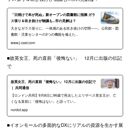
「日焼けで本が死ぬ」新オープンの図書館に指摘 ガラ
ス張り＆吹き抜けが物議も...市の見解は？
大きなガラス張りに、一体感のある吹き抜けの空間――。公民館・図
書館・児童センターの3つの機能を備えた...
www.j-cast.com
■故英女王、死の直前「後悔ない」 12月に出版の伝記
で
故英女王、死の直前「後悔ない」 12月に出版の伝記で
｜ 共同通信
【ロンドン共同】9月8日に96歳で死去したエリザベス英女王が、亡
くなる直前に「後悔はない」と語ってい...
nordot.app
■イオンモールの多面的なDXにリアルの資源を生かす展