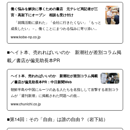
働く悩みを解決に導くための書店 元テレビ局記者が三
宮・高架下にオープン 相談も受け付け
「就職活動に疲れた」「会社に行きたくない」「もっと
成長したい」－。働くことにまつわる悩みに寄り添い...
www.kobe-np.co.jp
■ヘイト本、売れればいいのか 新潮社が差別コラム掲
載／書店が偏見助長本PR
ヘイト本、売れればいいのか 新潮社が差別コラム掲載
／書店が偏見助長本PR：中日新聞Web
朝鮮半島や中国にルーツのある人たちを名指しして攻撃する差別コラ
ムが「週刊新潮」に掲載された問題への批...
www.chunichi.co.jp
■第14回：その「自由」は誰の自由？（岩下結）