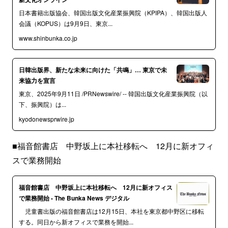
日本書籍出版協会、韓国出版文化産業振興院（KPIPA）、韓国出版人
会議（KOPUS）は9月9日、東京...
www.shinbunka.co.jp
日韓出版界、新たな未来に向けた「共鳴」… 東京で未
来協力を宣言
東京、2025年9月11日 /PRNewswire/ -- 韓国出版文化産業振興院（以
下、振興院）は...
kyodonewsprwire.jp
■福音館書店 中野坂上に本社移転へ 12月に新オフィ
スで業務開始
福音館書店 中野坂上に本社移転へ 12月に新オフィス
で業務開始 - The Bunka News デジタル
児童書出版の福音館書店は12月15日、本社を東京都中野区に移転
する。同日から新オフィスで業務を開始...