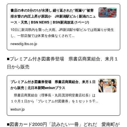
書店の本の3分の1が水浸し 繰り返された“雨漏り”被害
排水管の内圧上昇が原因か JR新潟駅ビル | 新潟のニュ
ース・天気｜BSN NEWS｜BSN新潟放送 (1ページ)
10日に新潟県内を襲った大雨。JR新潟駅や駅ビルでは雨漏りが発生
し、一部店舗では休業を余儀なくされて...
newsdig.tbs.co.jp
■プレミアム付き図書券登場 県書店商業組合、来月１
日から販売
プレミアム付き図書券登場 県書店商業組合、来月１日
から販売｜北日本新聞webunプラス
県書店商業組合（理事長・丸田茂清明堂書店社長）は
１０月１日から「プレミアム付図書券」を１セット５千...
webun.jp
■図書カード2000円「読みたい一冊」どれだ 愛南町が