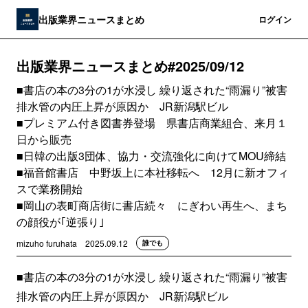
出版業界ニュースまとめ
登録
ログイン
出版業界ニュースまとめ#2025/09/12
■書店の本の3分の1が水浸し 繰り返された“雨漏り”被害
排水管の内圧上昇が原因か JR新潟駅ビル
■プレミアム付き図書券登場 県書店商業組合、来月１
日から販売
■日韓の出版3団体、協力・交流強化に向けてMOU締結
■福音館書店 中野坂上に本社移転へ 12月に新オフィ
スで業務開始
■岡山の表町商店街に書店続々 にぎわい再生へ、まち
の顔役が｢逆張り｣
mizuho furuhata
2025.09.12
誰でも
■書店の本の3分の1が水浸し 繰り返された“雨漏り”被害
排水管の内圧上昇が原因か JR新潟駅ビル