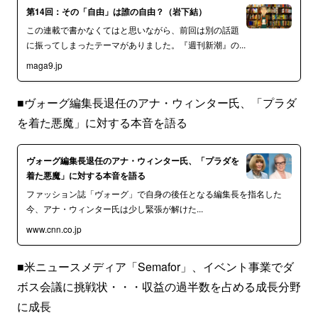
第14回：その「自由」は誰の自由？（岩下結）
この連載で書かなくてはと思いながら、前回は別の話題
に振ってしまったテーマがありました。『週刊新潮』の...
maga9.jp
■ヴォーグ編集長退任のアナ・ウィンター氏、「プラダ
を着た悪魔」に対する本音を語る
ヴォーグ編集長退任のアナ・ウィンター氏、「プラダを
着た悪魔」に対する本音を語る
ファッション誌「ヴォーグ」で自身の後任となる編集長を指名した
今、アナ・ウィンター氏は少し緊張が解けた...
www.cnn.co.jp
■米ニュースメディア「Semafor」、イベント事業でダ
ボス会議に挑戦状・・・収益の過半数を占める成長分野
に成長