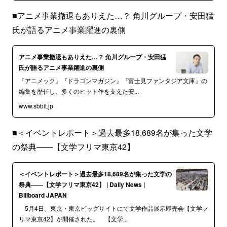
■アニメ事業撤退もありえた…？ 角川グループ・安田猛
氏が語るアニメ事業躍進の裏側
アニメ事業撤退もありえた…？ 角川グループ・安田猛
氏が語るアニメ事業躍進の裏側
『アニメック』『ドラゴンマガジン』『富士見ファンタジア文庫』の
編集を歴任し、多くのヒット作を支えた安...
www.sbbit.jp
■＜イベントレポート＞過去最多18,689名が集った文学
の祭典――【文学フリマ東京42】
＜イベントレポート＞過去最多18,689名が集った文学の
祭典――【文学フリマ東京42】 | Daily News |
Billboard JAPAN
5月4日、東京・東京ビッグサイトにて文学作品展示即売会【文学フ
リマ東京42】が開催された。 【文学...