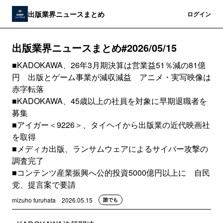
出版業界ニュースまとめ
登録
ログイン
出版業界ニュースまとめ#2026/05/15
■KADOKAWA、26年3月期決算は営業益51％減の81億
円 出版とゲーム事業が減収減益 アニメ・実写映像は
赤字転落
■KADOKAWA、45歳以上の社員を対象に早期退職者を
募集
■アイガー＜9226＞、タイヘイから出版業の近代映画社
を取得
■メディカ出版、ランサムウェアによるサイバー攻撃の
調査完了
■コンテンツ産業振興へ公的投資5000億円以上に 自民
党、提言案で要請
mizuho furuhata
2026.05.15
誰でも