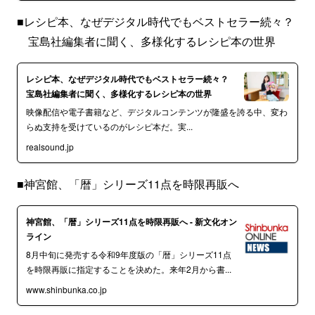
■レシピ本、なぜデジタル時代でもベストセラー続々？
宝島社編集者に聞く、多様化するレシピ本の世界
レシピ本、なぜデジタル時代でもベストセラー続々？
宝島社編集者に聞く、多様化するレシピ本の世界
映像配信や電子書籍など、デジタルコンテンツが隆盛を誇る中、変わ
らぬ支持を受けているのがレシピ本だ。実...
realsound.jp
■神宮館、「暦」シリーズ11点を時限再販へ
神宮館、「暦」シリーズ11点を時限再販へ - 新文化オン
ライン
8月中旬に発売する令和9年度版の「暦」シリーズ11点
を時限再販に指定することを決めた。来年2月から書...
www.shinbunka.co.jp