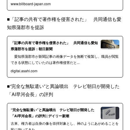
www.billboard-japan.com
■「記事の共有で著作権を侵害された」 共同通信も愛
知県蒲郡市を提訴
「記事の共有で著作権を侵害された」 共同通信も愛知
県蒲郡市を提訴：朝日新聞
愛知県蒲郡市が新聞記事の画像データを無断で複製し、職員が閲覧
できる状態にしていたのは著作権侵害だと...
digital.asahi.com
■“完全な無駄遣い”と異論噴出 テレビ朝日が開発した
「AI早河会長」の評判
“完全な無駄遣い”と異論噴出 テレビ朝日が開発した
「AI早河会長」の評判 | デイリー新潮
古来、権力者は自身の像を崇拝対象とし、神のようにあがめることを
民に強いてきた。…