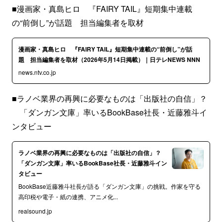
■漫画家・真島ヒロ 『FAIRY TAIL』短期集中連載
の“前倒し”が話題 担当編集者を取材
漫画家・真島ヒロ 『FAIRY TAIL』短期集中連載の“前倒し”が話
題 担当編集者を取材（2026年5月14日掲載）｜日テレNEWS NNN
news.ntv.co.jp
■ラノベ業界の再興に必要なものは「出版社の自信」？
「ダンガン文庫」率いるBookBase社長・近藤雅斗イ
ンタビュー
ラノベ業界の再興に必要なものは「出版社の自信」？
「ダンガン文庫」率いるBookBase社長・近藤雅斗イン
タビュー
BookBase近藤雅斗社長が語る「ダンガン文庫」の挑戦。作家を守る
高印税や電子・紙の連携、アニメ化...
realsound.jp