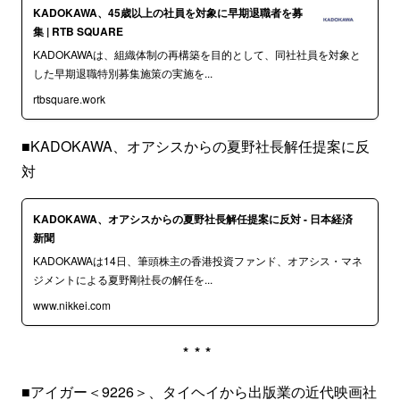
KADOKAWA、45歳以上の社員を対象に早期退職者を募
集 | RTB SQUARE
KADOKAWAは、組織体制の再構築を目的として、同社社員を対象と
した早期退職特別募集施策の実施を...
rtbsquare.work
■KADOKAWA、オアシスからの夏野社長解任提案に反
対
KADOKAWA、オアシスからの夏野社長解任提案に反対 - 日本経済
新聞
KADOKAWAは14日、筆頭株主の香港投資ファンド、オアシス・マネ
ジメントによる夏野剛社長の解任を...
www.nikkei.com
***
■アイガー＜9226＞、タイヘイから出版業の近代映画社