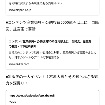
を同時に実現する再現性のある売場オペレ...
www.nippan.co.jp
■コンテンツ産業振興へ公的投資5000億円以上に 自民
党、提言案で要請
コンテンツ産業振興へ公的投資5000億円以上に 自民党、提言案
で要請 - 日本経済新聞
自民党のコンテンツ戦略小委員会は14日、産業振興の提言案をまとめ
た。日本のゲームやアニメの市場開拓を...
www.nikkei.com
■出版界の一大イベント！本屋大賞とその知られざる魅
力を深掘り！
https://tver.jp/episodes/epxxbvawi1
tver.jp