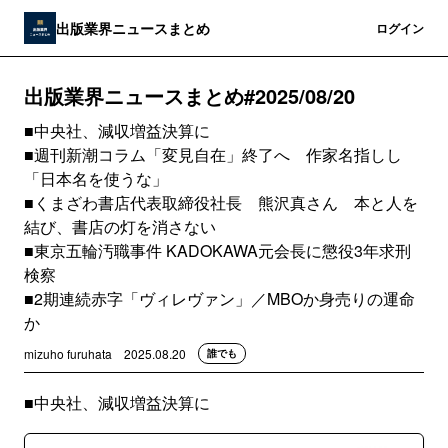
出版業界ニュースまとめ
登録
ログイン
出版業界ニュースまとめ#2025/08/20
■中央社、減収増益決算に
■週刊新潮コラム「変見自在」終了へ 作家名指しし
「日本名を使うな」
■くまざわ書店代表取締役社長 熊沢真さん 本と人を
結び、書店の灯を消さない
■東京五輪汚職事件 KADOKAWA元会長に懲役3年求刑
検察
■2期連続赤字「ヴィレヴァン」／MBOか身売りの運命
か
mizuho furuhata
2025.08.20
誰でも
■中央社、減収増益決算に