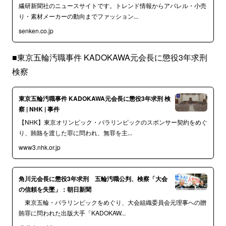
繊研新聞社のニュースサイトです。トレンド情報からアパレル・小売
り・素材メーカーの動向までファッション...
senken.co.jp
■東京五輪汚職事件 KADOKAWA元会長に懲役3年求刑
検察
東京五輪汚職事件 KADOKAWA元会長に懲役3年求刑 検
察 | NHK | 事件
【NHK】東京オリンピック・パラリンピックのスポンサー契約をめぐ
り、賄賂を渡した罪に問われ、無罪を主...
www3.nhk.or.jp
角川元会長に懲役3年求刑 五輪汚職公判、検察「大会
の信頼を失墜」：朝日新聞
東京五輪・パラリンピックをめぐり、大会組織委員会元理事への贈
賄罪に問われた出版大手「KADOKAW...