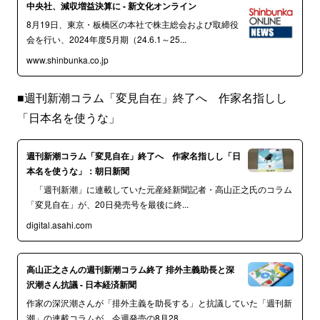
中央社、減収増益決算に - 新文化オンライン
8月19日、東京・板橋区の本社で株主総会および取締役
会を行い、2024年度5月期（24.6.1～25...
www.shinbunka.co.jp
■週刊新潮コラム「変見自在」終了へ 作家名指しし
「日本名を使うな」
週刊新潮コラム「変見自在」終了へ 作家名指しし「日
本名を使うな」：朝日新聞
「週刊新潮」に連載していた元産経新聞記者・高山正之氏のコラム
「変見自在」が、20日発売号を最後に終...
digital.asahi.com
高山正之さんの週刊新潮コラム終了 排外主義助長と深
沢潮さん抗議 - 日本経済新聞
作家の深沢潮さんが「排外主義を助長する」と抗議していた「週刊新
潮」の連載コラムが、今週発売の8月28...