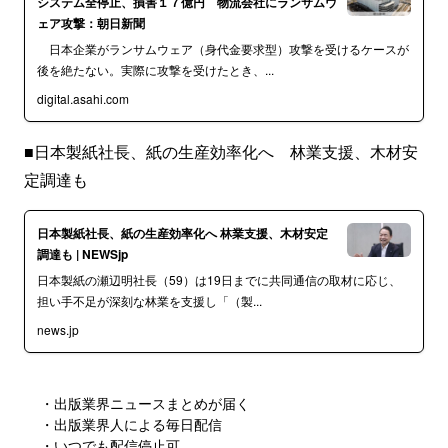
システム全停止、損害１７億円 物流会社にランサムウ
ェア攻撃：朝日新聞
日本企業がランサムウェア（身代金要求型）攻撃を受けるケースが
後を絶たない。実際に攻撃を受けたとき、...
digital.asahi.com
■日本製紙社長、紙の生産効率化へ 林業支援、木材安
定調達も
日本製紙社長、紙の生産効率化へ 林業支援、木材安定
調達も | NEWSjp
日本製紙の瀬辺明社長（59）は19日までに共同通信の取材に応じ、
担い手不足が深刻な林業を支援し「（製...
news.jp
・出版業界ニュースまとめが届く
・出版業界人による毎日配信
・いつでも配信停止可