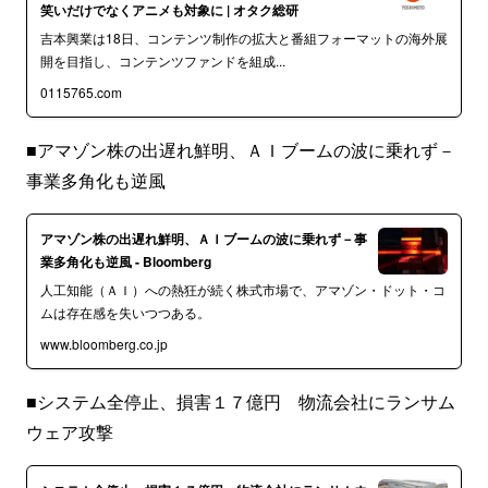
笑いだけでなくアニメも対象に | オタク総研
吉本興業は18日、コンテンツ制作の拡大と番組フォーマットの海外展
開を目指し、コンテンツファンドを組成...
0115765.com
■アマゾン株の出遅れ鮮明、ＡＩブームの波に乗れず－
事業多角化も逆風
アマゾン株の出遅れ鮮明、ＡＩブームの波に乗れず－事
業多角化も逆風 - Bloomberg
人工知能（ＡＩ）への熱狂が続く株式市場で、アマゾン・ドット・コ
ムは存在感を失いつつある。
www.bloomberg.co.jp
■システム全停止、損害１７億円 物流会社にランサム
ウェア攻撃