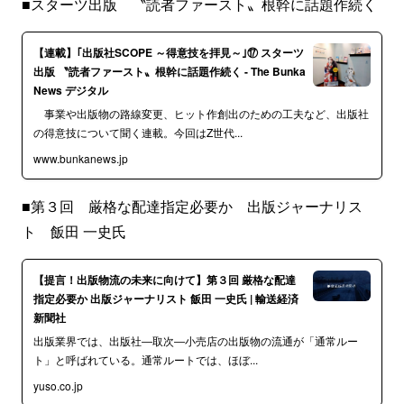
■スターツ出版 〝読者ファースト〟根幹に話題作続く
【連載】｢出版社SCOPE ～得意技を拝見～｣⑰ スターツ
出版 〝読者ファースト〟根幹に話題作続く - The Bunka
News デジタル
事業や出版物の路線変更、ヒット作創出のための工夫など、出版社
の得意技について聞く連載。今回はZ世代...
www.bunkanews.jp
■第３回 厳格な配達指定必要か 出版ジャーナリス
ト 飯田 一史氏
【提言！出版物流の未来に向けて】第３回 厳格な配達
指定必要か 出版ジャーナリスト 飯田 一史氏 | 輸送経済
新聞社
出版業界では、出版社―取次―小売店の出版物の流通が「通常ルー
ト」と呼ばれている。通常ルートでは、ほぼ...
yuso.co.jp