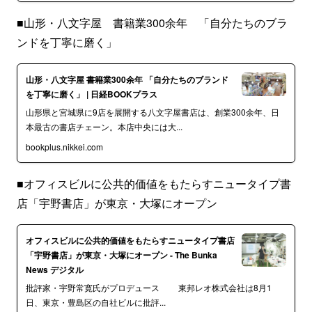
■山形・八文字屋 書籍業300余年 「自分たちのブラ
ンドを丁寧に磨く」
山形・八文字屋 書籍業300余年 「自分たちのブランド
を丁寧に磨く」 | 日経BOOKプラス
山形県と宮城県に9店を展開する八文字屋書店は、創業300余年、日
本最古の書店チェーン。本店中央には大...
bookplus.nikkei.com
■オフィスビルに公共的価値をもたらすニュータイプ書
店「宇野書店」が東京・大塚にオープン
オフィスビルに公共的価値をもたらすニュータイプ書店
「宇野書店」が東京・大塚にオープン - The Bunka
News デジタル
批評家・宇野常寛氏がプロデュース 東邦レオ株式会社は8月1
日、東京・豊島区の自社ビルに批評...