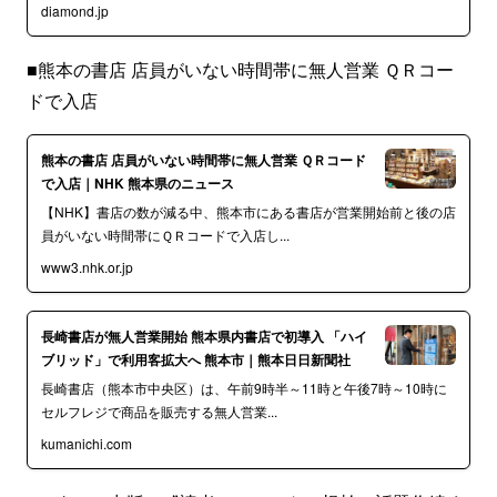
diamond.jp
■熊本の書店 店員がいない時間帯に無人営業 ＱＲコー
ドで入店
熊本の書店 店員がいない時間帯に無人営業 ＱＲコード
で入店｜NHK 熊本県のニュース
【NHK】書店の数が減る中、熊本市にある書店が営業開始前と後の店
員がいない時間帯にＱＲコードで入店し...
www3.nhk.or.jp
長崎書店が無人営業開始 熊本県内書店で初導入 「ハイ
ブリッド」で利用客拡大へ 熊本市｜熊本日日新聞社
長崎書店（熊本市中央区）は、午前9時半～11時と午後7時～10時に
セルフレジで商品を販売する無人営業...
kumanichi.com