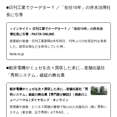
■日刊工業でクーデター？ ／「在任15年」の井水治博社
長に引導
＜インサイド＞ 日刊工業でクーデター？ ／「在任15年」の井水治
博社長に引導：FACTA ONLINE
産業紙の老舗・日刊工業新聞が6月30日、15年ぶりの社長交代を発表
した。経営企画などを担当していた神...
facta.co.jp
■船井電機やミュゼを次々買収した末に…老舗出版社
「秀和システム」破綻の舞台裏
船井電機やミュゼを次々買収した末に…老舗出版社「秀
和システム」破綻の舞台裏【専門家が解説】 | 倒産のニ
ューノーマル | ダイヤモンド・オンライン
実用書や資格・ビジネス関連の書籍で知られた出版社の（株）秀和シ
ステム（東京都、以下秀和）が7月4日、...